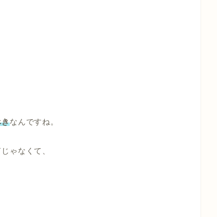
。
べき
なんですね。
声じゃなくて、
！