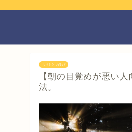
もりもと の学び
【朝の目覚めが悪い人
法。