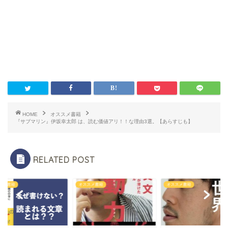
HOME
オススメ書籍
『サブマリン』伊坂幸太郎 は、読む価値アリ！！な理由3選。【あらすじも】
RELATED POST
スメ書籍
オススメ書籍
オススメ書籍