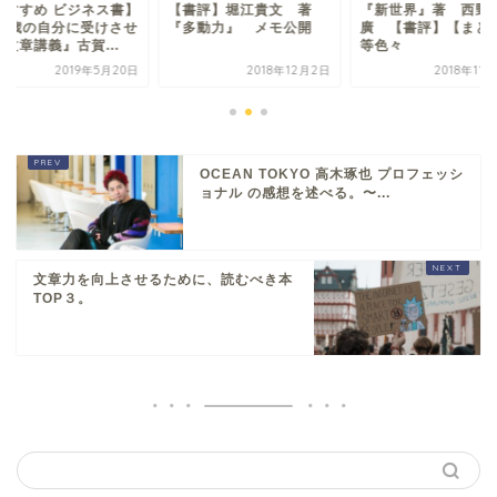
おすすめ ビジネス書】
【書評】堀江貴文 著
『新世界』著 西野
20歳の自分に受けさせ
『多動力』 メモ公開
廣 【書評】【まと
文章講義』古賀...
等色々
2019年5月20日
2018年12月2日
2018年11
OCEAN TOKYO 高木琢也 プロフェッシ
ョナル の感想を述べる。〜...
文章力を向上させるために、読むべき本
TOP３。